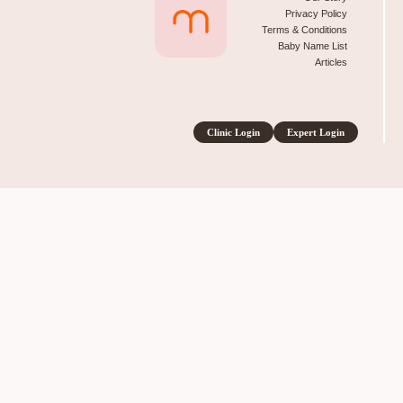
Privacy Policy
Terms & Conditions
Baby Name List
Articles
Clinic Login
Expert Login
Did you know that you can contact clini
directly here on our website?
You can find a contact clinic button on each clinic profile page
then fill in a simple form. The clinic will then contact you at t
earliest convenience.