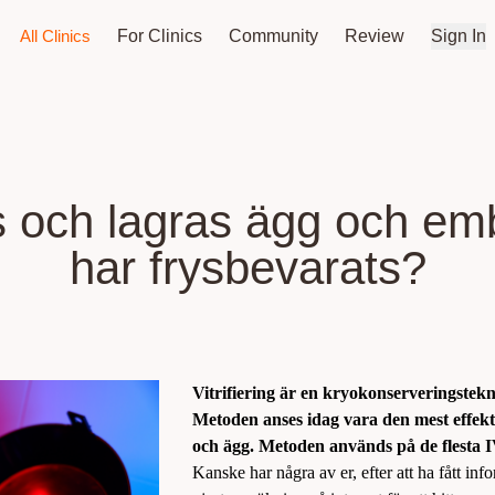
All Clinics
For Clinics
Community
Review
Sign In
s och lagras ägg och em
har frysbevarats?
Vitrifiering är en kryokonserveringstek
Metoden anses idag vara den mest effek
och ägg. Metoden används på de flesta I
Kanske har några av er, efter att ha fått in