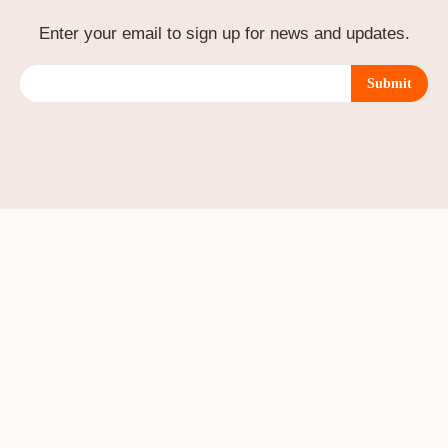
Enter your email to sign up for news and updates.
Submit
cs
 and
he