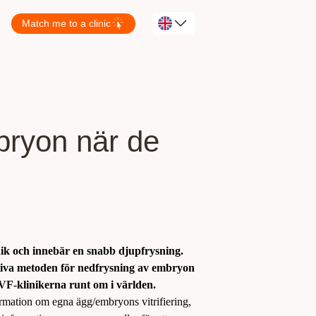
Match me to a clinic
bryon när de
nik och innebär en snabb djupfrysning.
tiva metoden för nedfrysning av embryon
VF-klinikerna runt om i världen.
formation om egna ägg/embryons vitrifiering,