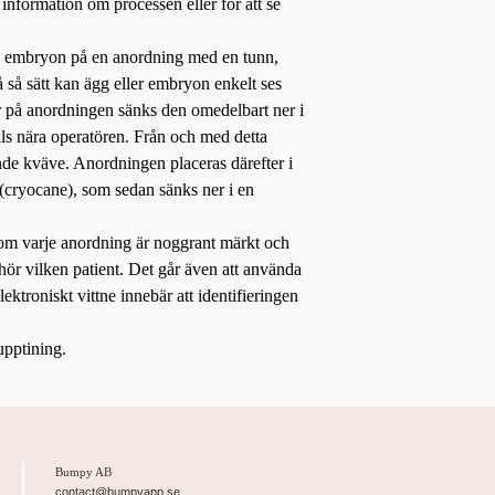
r information om processen eller för att se
ch embryon på en anordning med en tunn,
 så sätt kan ägg eller embryon enkelt ses
 på anordningen sänks den omedelbart ner i
ls nära operatören. Från och med detta
nde kväve. Anordningen placeras därefter i
 (cryocane), som sedan sänks ner i en
tersom varje anordning är noggrant märkt och
lhör vilken patient. Det går även att använda
lektroniskt vittne innebär att identifieringen
upptining.
Bumpy AB
contact@bumpyapp.se