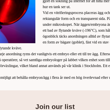
gjort en sökning på internet för att hitta me
hur en tank ser ut.
Vid en vitrifieringsprocess placeras ägg o
rektangulär form och en transparent sida. På
under mikroskopet. När äggen/embryona är
ett bad av flytande kväve (-196°C), som hål
ögonblick täcks anordningen alltid av flyta
en form av bägare (goblet), fäst vid en stav
flytande kväve.
 varje anordning ryms det vanligtvis ett embryo eller ett till tre ägg. Ef
å operatörer, så vet samtliga embryologer på labbet vilken enhet som til
 förväxlingar, vilket bland annat används på vår klinik i Stockholm. Ett e
 möjligt att behålla embryon/ägg i flera år med en hög överlevnad efter 
Join our list